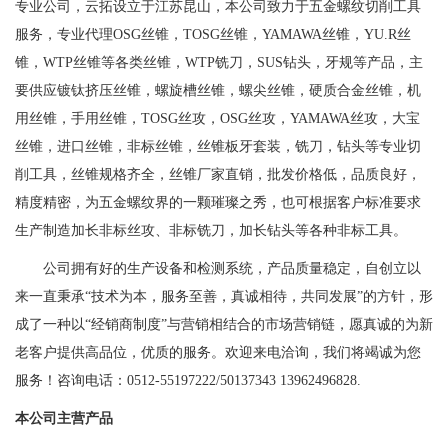
专业公司，云拓设立于江苏昆山，本公司致力于五金螺纹切削工具
服务，专业代理OSG丝锥，TOSG丝锥，YAMAWA丝锥，YU.R丝
锥，WTP丝锥等各类丝锥，WTP铣刀，SUS钻头，牙规等产品，主
要供应镀钛挤压丝锥，螺旋槽丝锥，螺尖丝锥，硬质合金丝锥，机
用丝锥，手用丝锥，TOSG丝攻，OSG丝攻，YAMAWA丝攻，大宝
丝锥，进口丝锥，非标丝锥，丝锥板牙套装，铣刀，钻头等专业切
削工具，丝锥规格齐全，丝锥厂家直销，批发价格低，品质良好，
精度精密，为五金螺纹界的一颗璀璨之秀，也可根据客户标准要求
生产制造加长非标丝攻、非标铣刀，加长钻头等各种非标工具。
公司拥有好的生产设备和检测系统，产品质量稳定，自创立以
来一直秉承“技术为本，服务至善，真诚相待，共同发展”的方针，形
成了一种以“经销商制度”与营销相结合的市场营销链，愿真诚的为新
老客户提供高品位，优质的服务。欢迎来电洽询，我们将竭诚为您
服务！咨询电话：0512-55197222/50137343
13962496828
.
本公司主营产品