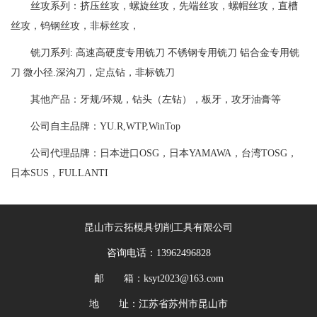
丝攻系列：挤压丝攻，螺旋丝攻，先端丝攻，螺帽丝攻，直槽
丝攻，钨钢丝攻，非标丝攻，
铣刀系列: 高速高硬度专用铣刀 不锈钢专用铣刀 铝合金专用铣
刀 微小径.深沟刀，定点钻，非标铣刀
其他产品：牙规/环规，钻头（左钻），板牙，攻牙油膏等
公司自主品牌：YU.R,WTP,WinTop
公司代理品牌：日本进口OSG，日本YAMAWA，台湾TOSG，
日本SUS，FULLANTI
昆山市云拓模具切削工具有限公司
咨询电话：13962496828
邮 箱：ksyt2023@163.com
地 址：江苏省苏州市昆山市